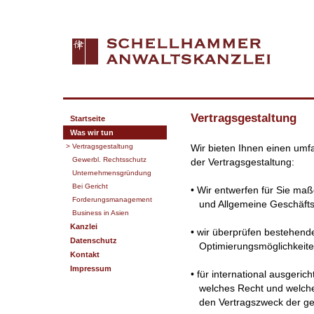
Vertragsgestaltung
Startseite
Was wir tun
> Vertragsgestaltung
Wir bieten Ihnen einen umf
Gewerbl. Rechtsschutz
der Vertragsgestaltung:
Unternehmensgründung
Bei Gericht
• Wir entwerfen für Sie maß
Forderungsmanagement
und Allgemeine Geschäfts
Business in Asien
Kanzlei
• wir überprüfen bestehend
Datenschutz
Optimierungsmöglichkeite
Kontakt
Impressum
• für international ausgerich
welches Recht und welcher
den Vertragszweck der gee